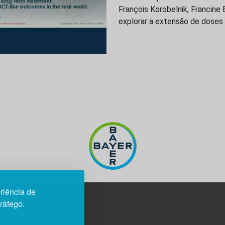
François Korobelnik, Francine 
explorar a extensão de doses p
riência de
tráfego.
3H, esc. 37