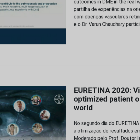
outcomes in DME in the real w
partilha de experiências na o
com doenças vasculares retini
e o Dr. Varun Chaudhary partic
EURETINA 2020: Vis
optimized patient o
world
No segundo dia do EURETINA 
à otimização de resultados e
Moderado pelo Prof. Doutor Ia