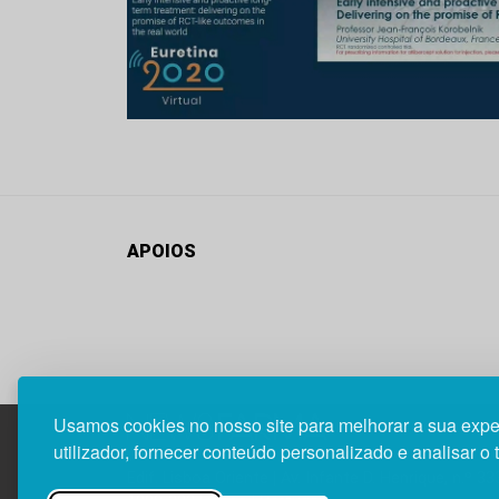
APOIOS
Usamos cookies no nosso site para melhorar a sua expe
utilizador, fornecer conteúdo personalizado e analisar o 
Edif. Lisboa Oriente | Av. Infante D. Henrique, n.º 33