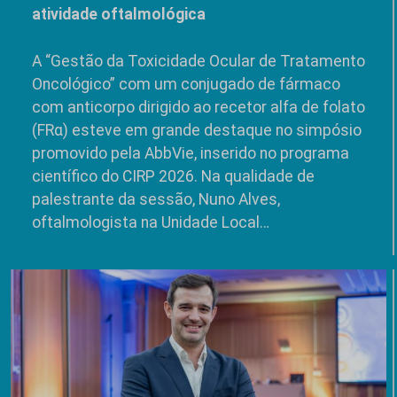
atividade oftalmológica
A “Gestão da Toxicidade Ocular de Tratamento
Oncológico” com um conjugado de fármaco
com anticorpo dirigido ao recetor alfa de folato
(FRα) esteve em grande destaque no simpósio
promovido pela AbbVie, inserido no programa
científico do CIRP 2026. Na qualidade de
palestrante da sessão, Nuno Alves,
oftalmologista na Unidade Local…