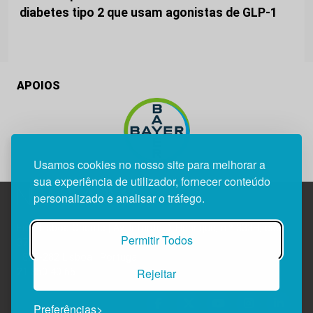
diabetes tipo 2 que usam agonistas de GLP-1
APOIOS
Usamos cookies no nosso site para melhorar a
sua experiência de utilizador, fornecer conteúdo
personalizado e analisar o tráfego.
Edif. Lisboa Oriente | Av. Infante D. Henrique, n.º 333H, esc.
Permitir Todos
37
1800-282 Lisboa | Portugal
Rejeitar
21 850 40 65
Preferências