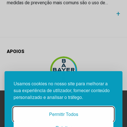
medidas de prevenção mais comuns são o uso de…
+
APOIOS
Usamos cookies no nosso site para melhorar a
sua experiência de utilizador, fornecer conteúdo
personalizado e analisar o tráfego.
Edif. Lisboa Oriente | Av. Infante D. Henrique, n.º 333H, esc.
Permitir Todos
37
1800-282 Lisboa | Portugal