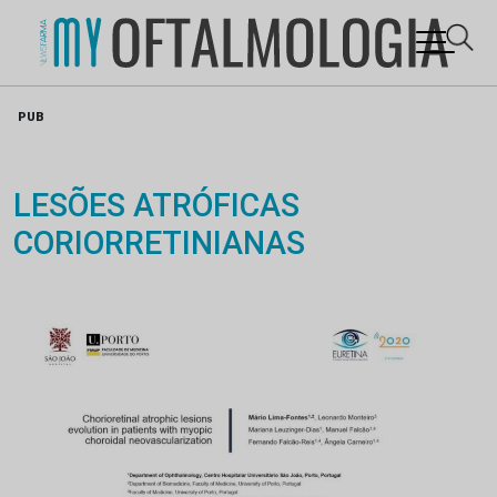
Skip
PUB
to
content
LESÕES ATRÓFICAS
CORIORRETINIANAS