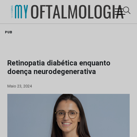
Skip
PUB
to
content
Retinopatia diabética enquanto
doença neurodegenerativa
Maio 23, 2024