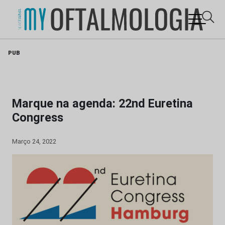
Skip
PUB
to
content
Marque na agenda: 22nd Euretina
Congress
Março 24, 2022