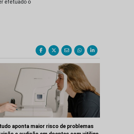
er efetuado o
tudo aponta maior risco de problemas