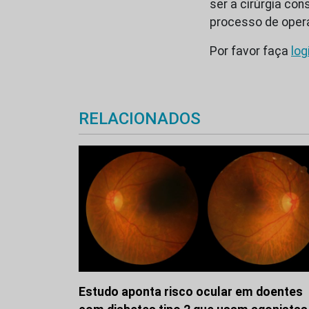
ser a cirúrgia c
processo de ope
Por favor faça
log
RELACIONADOS
Estudo aponta risco ocular em doentes