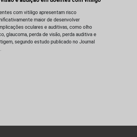
 visão e audição em doentes com vitiligo
entes com vitiligo apresentam risco
nificativamente maior de desenvolver
mplicações oculares e auditivas, como olho
o, glaucoma, perda de visão, perda auditiva e
rtigem, segundo estudo publicado no Journal
…