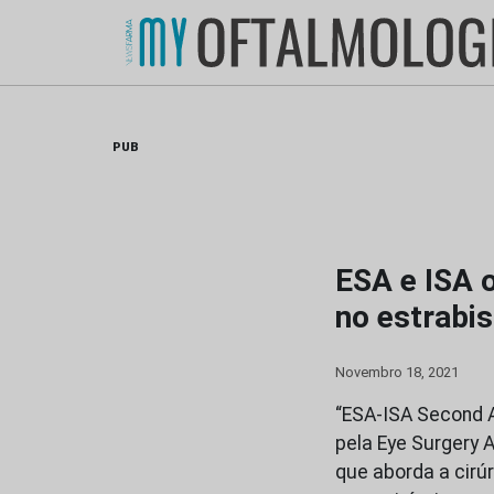
Skip
to
content
PUB
ESA e ISA o
no estrabi
Novembro 18, 2021
“ESA-ISA Second A
pela Eye Surgery A
que aborda a cirú