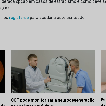
onsiderada opção em casos de estrabismo e como deve s
ração…
in
ou
registe-se
para aceder a este conteúdo
Es
OCT pode monitorizar a neurodegeneração