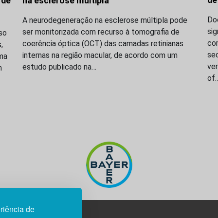
de
 de
na esclerose múltipla
Do
A neurodegeneração na esclerose múltipla pode
sig
ser monitorizada com recurso à tomografia de
so
co
coerência óptica (OCT) das camadas retinianas
,
sec
internas na região macular, de acordo com um
ama
ve
estudo publicado na…
n
of
riência de