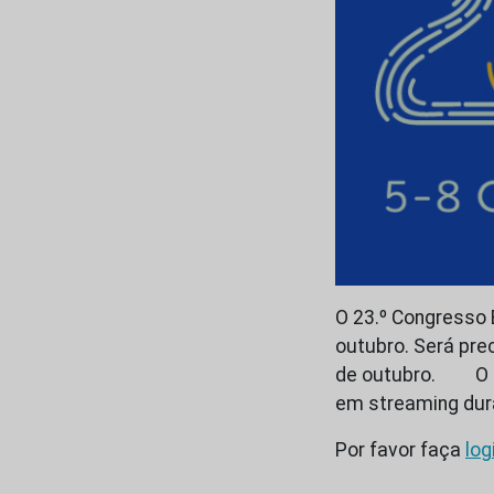
O 23.º Congresso 
outubro. Será prec
de outubro. O co
em streaming dur
Por favor faça
log