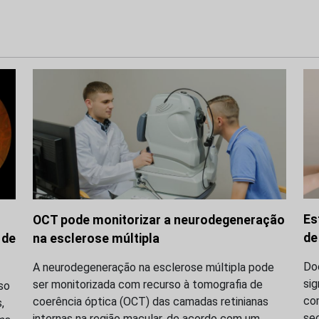
Es
OCT pode monitorizar a neurodegeneração
de
 de
na esclerose múltipla
Do
A neurodegeneração na esclerose múltipla pode
sig
ser monitorizada com recurso à tomografia de
so
co
coerência óptica (OCT) das camadas retinianas
,
sec
internas na região macular, de acordo com um