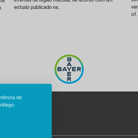
ama
ve
estudo publicado na…
n
of
riência de
tráfego.
3H, esc. 37