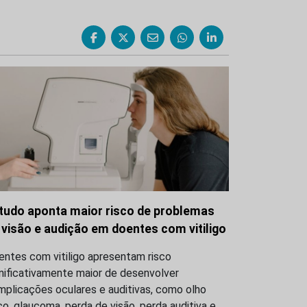
tudo aponta maior risco de problemas
 visão e audição em doentes com vitiligo
entes com vitiligo apresentam risco
nificativamente maior de desenvolver
mplicações oculares e auditivas, como olho
o, glaucoma, perda de visão, perda auditiva e