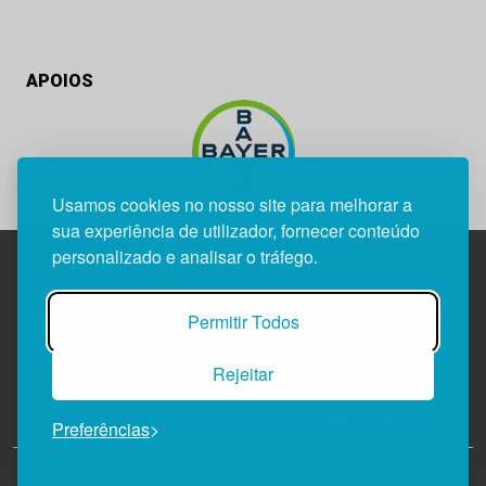
APOIOS
Usamos cookies no nosso site para melhorar a
sua experiência de utilizador, fornecer conteúdo
personalizado e analisar o tráfego.
Edif. Lisboa Oriente | Av. Infante D. Henrique, n.º 333H, esc.
Permitir Todos
37
1800-282 Lisboa | Portugal
Rejeitar
21 850 40 65
Preferências
© 2026 Todos os Direitos Reservados.
Política de