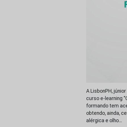
A LisbonPH, júnio
curso e-learning 
formando tem ace
obtendo, ainda, ce
alérgica e olho…