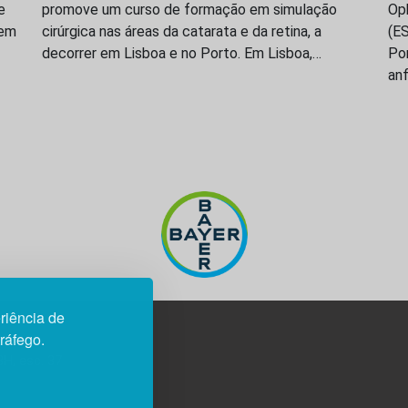
e
promove um curso de formação em simulação
Op
 em
cirúrgica nas áreas da catarata e da retina, a
(ES
decorrer em Lisboa e no Porto. Em Lisboa,…
Po
anf
riência de
tráfego.
3H, esc. 37