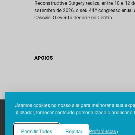
Reconstructive Surgery realiza, entre 10 e 12 d
setembro de 2026, o seu 44.º congresso anual
Cascais. O evento decorre no Centro…
APOIOS
Usamos cookies no nosso site para melhorar a sua expe
utilizador, fornecer conteúdo personalizado e analisar o 
Edif. Lisboa Oriente | Av. Infante D. Henrique, n.º 33
1800-282 Lisboa | Portugal
Permitir Todos
Rejeitar
Preferências
21 850 40 65