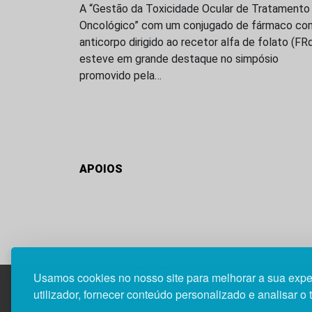
A “Gestão da Toxicidade Ocular de Tratamento
Oncológico” com um conjugado de fármaco co
anticorpo dirigido ao recetor alfa de folato (FR
esteve em grande destaque no simpósio
promovido pela…
APOIOS
Usamos cookies no nosso site para melhorar a sua expe
utilizador, fornecer conteúdo personalizado e analisar o 
Edif. Lisboa Oriente | Av. Infante D. Henrique, n.º 33