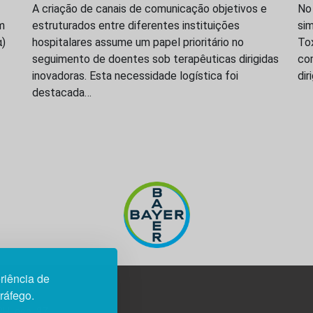
A criação de canais de comunicação objetivos e
No
m
estruturados entre diferentes instituições
sim
α)
hospitalares assume um papel prioritário no
To
seguimento de doentes sob terapêuticas dirigidas
co
inovadoras. Esta necessidade logística foi
dir
destacada…
riência de
tráfego.
3H, esc. 37