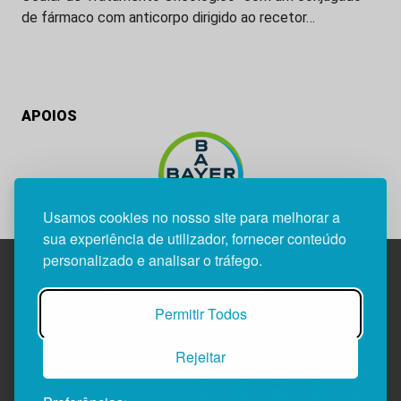
de fármaco com anticorpo dirigido ao recetor…
APOIOS
Usamos cookies no nosso site para melhorar a
sua experiência de utilizador, fornecer conteúdo
personalizado e analisar o tráfego.
Edif. Lisboa Oriente | Av. Infante D. Henrique, n.º 333H, esc.
Permitir Todos
37
1800-282 Lisboa | Portugal
Rejeitar
21 850 40 65