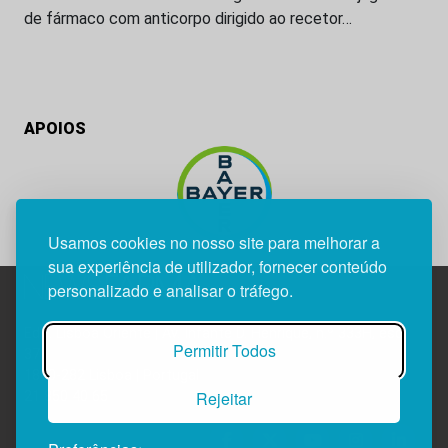
de fármaco com anticorpo dirigido ao recetor…
APOIOS
Usamos cookies no nosso site para melhorar a
sua experiência de utilizador, fornecer conteúdo
personalizado e analisar o tráfego.
Edif. Lisboa Oriente | Av. Infante D. Henrique, n.º 333H, esc.
Permitir Todos
37
1800-282 Lisboa | Portugal
Rejeitar
21 850 40 65