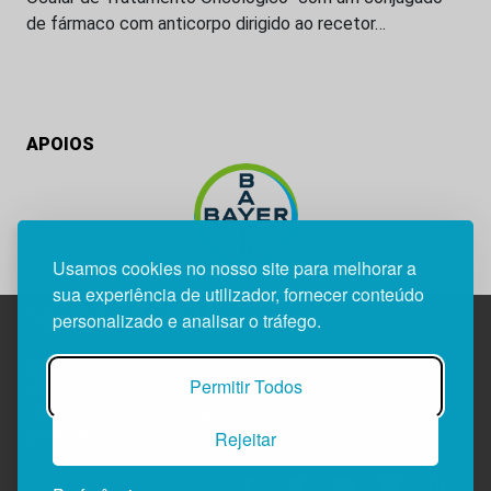
de fármaco com anticorpo dirigido ao recetor…
APOIOS
Usamos cookies no nosso site para melhorar a
sua experiência de utilizador, fornecer conteúdo
personalizado e analisar o tráfego.
Edif. Lisboa Oriente | Av. Infante D. Henrique, n.º 333H, esc.
Permitir Todos
37
1800-282 Lisboa | Portugal
Rejeitar
21 850 40 65