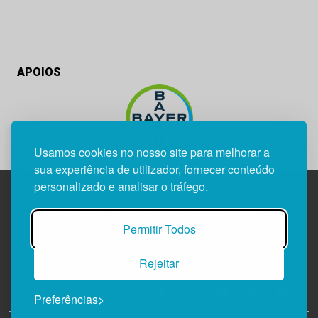
APOIOS
Usamos cookies no nosso site para melhorar a
sua experiência de utilizador, fornecer conteúdo
personalizado e analisar o tráfego.
Edif. Lisboa Oriente | Av. Infante D. Henrique, n.º 333H, esc.
Permitir Todos
37
1800-282 Lisboa | Portugal
Rejeitar
21 850 40 65
Preferências