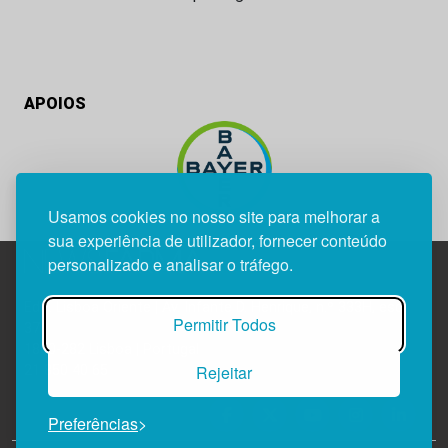
APOIOS
Usamos cookies no nosso site para melhorar a
sua experiência de utilizador, fornecer conteúdo
personalizado e analisar o tráfego.
Edif. Lisboa Oriente | Av. Infante D. Henrique, n.º 333H, esc.
Permitir Todos
37
1800-282 Lisboa | Portugal
Rejeitar
21 850 40 65
Preferências