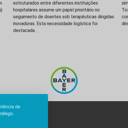
m
estruturados entre diferentes instituições
sim
α)
hospitalares assume um papel prioritário no
To
seguimento de doentes sob terapêuticas dirigidas
co
inovadoras. Esta necessidade logística foi
dir
destacada…
riência de
tráfego.
3H, esc. 37