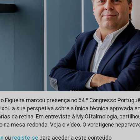
ão Figueira marcou presença no 64.º Congresso Portugu
eixou a sua perspetiva sobre a única técnica aprovada e
árias da retina. Em entrevista à My Oftalmologia, partilh
o na mesa-redonda. Veja o vídeo. O voretigene neparvov
in
ou
registe-se
para aceder a este conteúdo