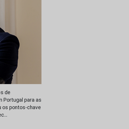
ês de
m Portugal para as
ou os pontos-chave
ec…