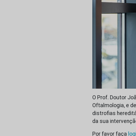
O Prof. Doutor Jo
Oftalmologia, e d
distrofias heredit
da sua intervençã
Por favor faça
log