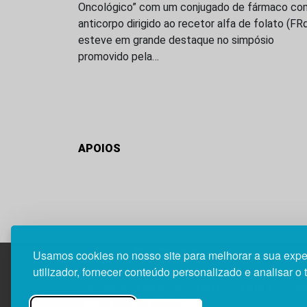
Oncológico” com um conjugado de fármaco co
anticorpo dirigido ao recetor alfa de folato (FR
esteve em grande destaque no simpósio
promovido pela…
APOIOS
Usamos cookies no nosso site para melhorar a sua expe
utilizador, fornecer conteúdo personalizado e analisar o 
Edif. Lisboa Oriente | Av. Infante D. Henrique, n.º 33
1800-282 Lisboa | Portugal