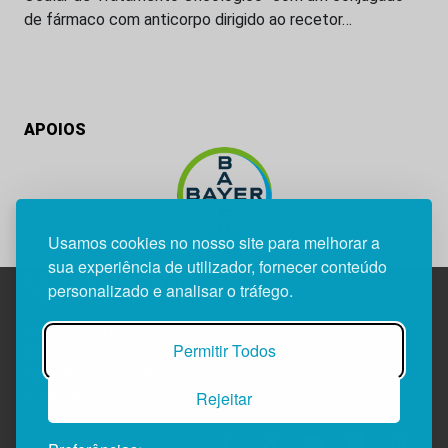
de fármaco com anticorpo dirigido ao recetor…
APOIOS
Usamos cookies no nosso site para melhorar a
sua experiência de utilizador, fornecer conteúdo
personalizado e analisar o tráfego.
Edif. Lisboa Oriente | Av. Infante D. Henrique, n.º 333H, esc.
Permitir Todos
37
1800-282 Lisboa | Portugal
Rejeitar
21 850 40 65