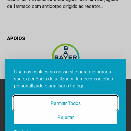
de fármaco com anticorpo dirigido ao recetor…
APOIOS
Usamos cookies no nosso site para melhorar a
sua experiência de utilizador, fornecer conteúdo
personalizado e analisar o tráfego.
Edif. Lisboa Oriente | Av. Infante D. Henrique, n.º 333H, esc.
Permitir Todos
37
1800-282 Lisboa | Portugal
Rejeitar
21 850 40 65