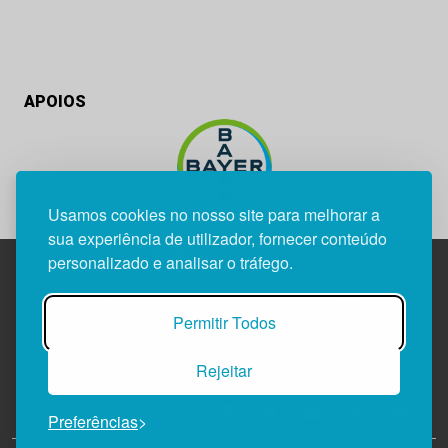
APOIOS
Usamos cookies no nosso site para melhorar a
sua experiência de utilizador, fornecer conteúdo
personalizado e analisar o tráfego.
Edif. Lisboa Oriente | Av. Infante D. Henrique, n.º 333H, esc.
Permitir Todos
37
1800-282 Lisboa | Portugal
Rejeitar
21 850 40 65
Preferências