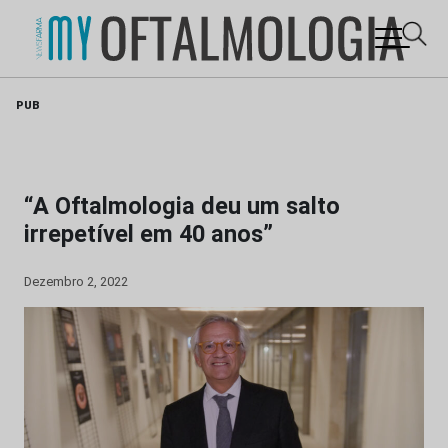
Skip
PUB
to
content
“A Oftalmologia deu um salto
irrepetível em 40 anos”
Dezembro 2, 2022