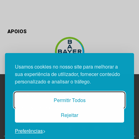
APOIOS
Usamos cookies no nosso site para melhorar a
sua experiência de utilizador, fornecer conteúdo
personalizado e analisar o tráfego.
Edif. Lisboa Oriente | Av. Infante D. Henrique, n.º 333H, esc.
Permitir Todos
37
1800-282 Lisboa | Portugal
Rejeitar
21 850 40 65
Preferências