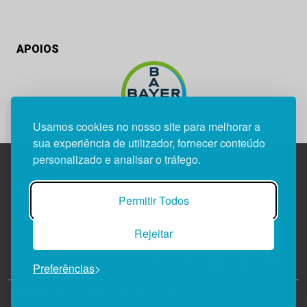
APOIOS
Usamos cookies no nosso site para melhorar a
sua experiência de utilizador, fornecer conteúdo
personalizado e analisar o tráfego.
Edif. Lisboa Oriente | Av. Infante D. Henrique, n.º 333H, esc.
Permitir Todos
37
1800-282 Lisboa | Portugal
Rejeitar
21 850 40 65
Preferências
© 2026 Todos os Direitos Reservados.
Política de