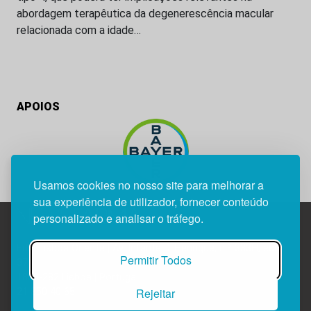
abordagem terapêutica da degenerescência macular
relacionada com a idade…
APOIOS
Usamos cookies no nosso site para melhorar a
sua experiência de utilizador, fornecer conteúdo
personalizado e analisar o tráfego.
Edif. Lisboa Oriente | Av. Infante D. Henrique, n.º 333H, esc.
Permitir Todos
37
1800-282 Lisboa | Portugal
Rejeitar
21 850 40 65