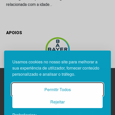
relacionada com a idade…
APOIOS
Usamos cookies no nosso site para melhorar a
sua experiência de utilizador, fornecer conteúdo
personalizado e analisar o tráfego.
Edif. Lisboa Oriente | Av. Infante D. Henrique, n.º 333H, esc.
Permitir Todos
37
1800-282 Lisboa | Portugal
Rejeitar
21 850 40 65
Preferências