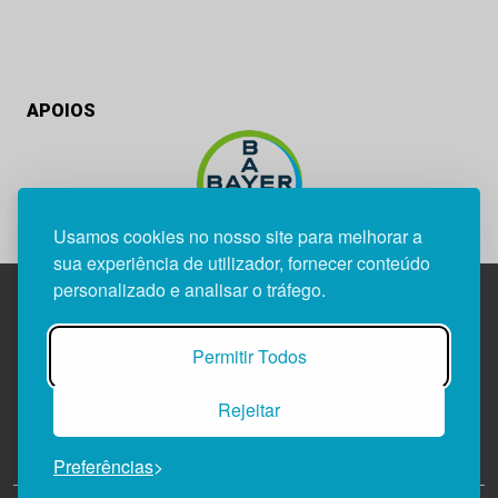
APOIOS
Usamos cookies no nosso site para melhorar a
sua experiência de utilizador, fornecer conteúdo
personalizado e analisar o tráfego.
Edif. Lisboa Oriente | Av. Infante D. Henrique, n.º 333H, esc.
Permitir Todos
37
1800-282 Lisboa | Portugal
Rejeitar
21 850 40 65
Preferências