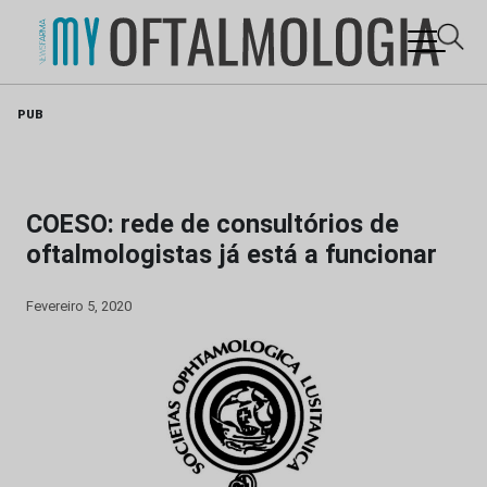
Skip
PUB
to
content
COESO: rede de consultórios de
oftalmologistas já está a funcionar
Fevereiro 5, 2020