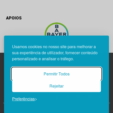
APOIOS
Usamos cookies no nosso site para melhorar a
sua experiência de utilizador, fornecer conteúdo
personalizado e analisar o tráfego.
Edif. Lisboa Oriente | Av. Infante D. Henrique, n.º 333H, esc.
Permitir Todos
37
1800-282 Lisboa | Portugal
Rejeitar
21 850 40 65
Preferências
© 2026 Todos os Direitos Reservados.
Política de