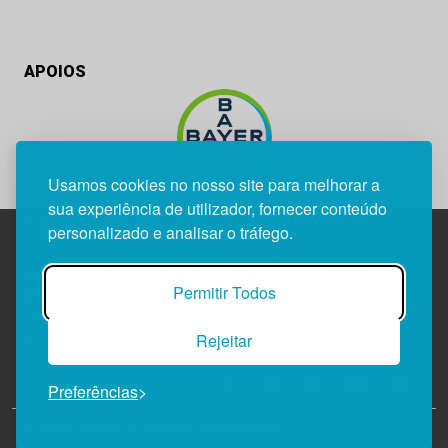
APOIOS
Usamos cookies no nosso site para melhorar a
sua experiência de utilizador, fornecer conteúdo
personalizado e analisar o tráfego.
Edif. Lisboa Oriente | Av. Infante D. Henrique, n.º 333H, esc.
Permitir Todos
37
1800-282 Lisboa | Portugal
Rejeitar
21 850 40 65
Preferências
© 2026 Todos os Direitos Reservados.
Política de