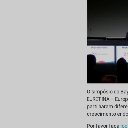
O simpósio da Baye
EURETINA – Europe
partilharam difer
crescimento endot
Por favor faça
log