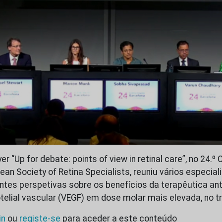
r “Up for debate: points of view in retinal care”, no 24.º
an Society of Retina Specialists, reuniu vários especial
entes perspetivas sobre os benefícios da terapêutica ant
elial vascular (VEGF) em dose molar mais elevada, no 
in
ou
registe-se
para aceder a este conteúdo