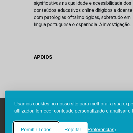
significativas na qualidade e acessibilidade dos
conteúdos educativos online dirigidos a doente
com patologias oftalmológicas, sobretudo em
língua portuguesa e espanhola. A investigação,
APOIOS
Usamos cookies no nosso site para melhorar a sua expe
utilizador, fornecer conteúdo personalizado e analisar o 
Edif. Lisboa Oriente | Av. Infante D. Henrique, n.º 33
1800-282 Lisboa | Portugal
Permitir Todos
Rejeitar
Preferências
21 850 40 65