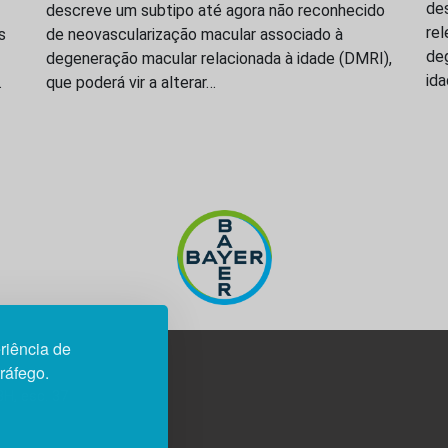
des
descreve um subtipo até agora não reconhecido
re
s
de neovascularização macular associado à
de
degeneração macular relacionada à idade (DMRI),
id
…
que poderá vir a alterar…
riência de
tráfego.
3H, esc. 37