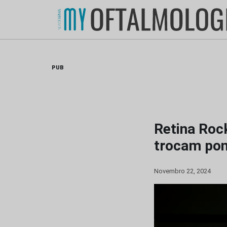
Skip
to
content
PUB
Retina Roc
trocam pon
Novembro 22, 2024