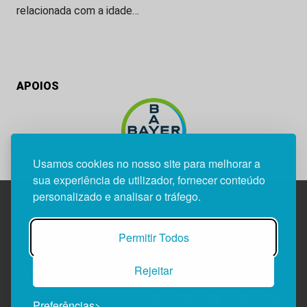
relacionada com a idade…
APOIOS
Usamos cookies no nosso site para melhorar a
sua experiência de utilizador, fornecer conteúdo
personalizado e analisar o tráfego.
Edif. Lisboa Oriente | Av. Infante D. Henrique, n.º 333H, esc.
Permitir Todos
37
1800-282 Lisboa | Portugal
Rejeitar
21 850 40 65
Preferências