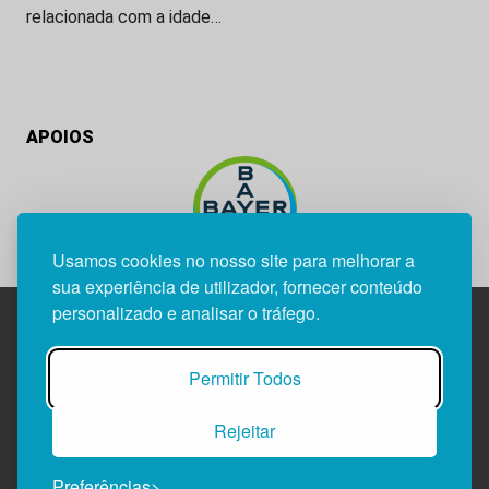
relacionada com a idade…
APOIOS
Usamos cookies no nosso site para melhorar a
sua experiência de utilizador, fornecer conteúdo
personalizado e analisar o tráfego.
Edif. Lisboa Oriente | Av. Infante D. Henrique, n.º 333H, esc.
Permitir Todos
37
1800-282 Lisboa | Portugal
Rejeitar
21 850 40 65
Preferências