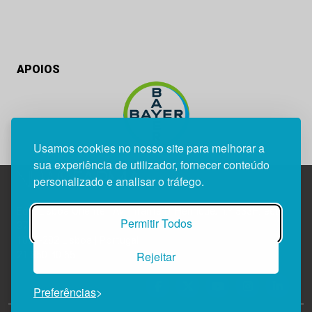
APOIOS
Usamos cookies no nosso site para melhorar a
sua experiência de utilizador, fornecer conteúdo
personalizado e analisar o tráfego.
Edif. Lisboa Oriente | Av. Infante D. Henrique, n.º 333H, esc.
Permitir Todos
37
1800-282 Lisboa | Portugal
Rejeitar
21 850 40 65
Preferências