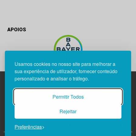
APOIOS
Usamos cookies no nosso site para melhorar a
sua experiência de utilizador, fornecer conteúdo
personalizado e analisar o tráfego.
Edif. Lisboa Oriente | Av. Infante D. Henrique, n.º 333H, esc.
Permitir Todos
37
1800-282 Lisboa | Portugal
Rejeitar
21 850 40 65
Preferências