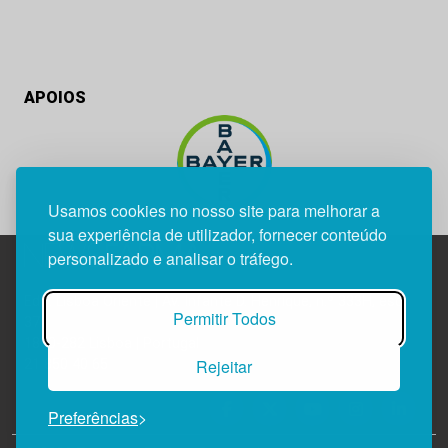
APOIOS
Usamos cookies no nosso site para melhorar a
sua experiência de utilizador, fornecer conteúdo
personalizado e analisar o tráfego.
Edif. Lisboa Oriente | Av. Infante D. Henrique, n.º 333H, esc.
Permitir Todos
37
1800-282 Lisboa | Portugal
Rejeitar
21 850 40 65
Preferências