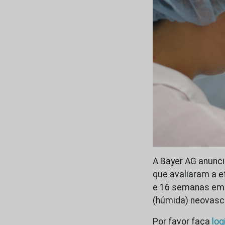
A Bayer AG anuncio
que avaliaram a e
e 16 semanas em 
(húmida) neovasc
Por favor faça
log