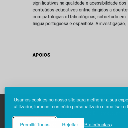
significativas na qualidade e acessibilidade dos
conteúdos educativos online dirigidos a doente
com patologias oftalmológicas, sobretudo em
língua portuguesa e espanhola. A investigação,
APOIOS
Usamos cookies no nosso site para melhorar a sua expe
utilizador, fornecer conteúdo personalizado e analisar o 
Edif. Lisboa Oriente | Av. Infante D. Henrique, n.º 33
1800-282 Lisboa | Portugal
Permitir Todos
Rejeitar
Preferências
21 850 40 65