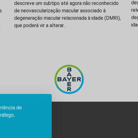
des
descreve um subtipo até agora não reconhecido
re
s
de neovascularização macular associado à
de
degeneração macular relacionada à idade (DMRI),
id
…
que poderá vir a alterar…
riência de
tráfego.
3H, esc. 37