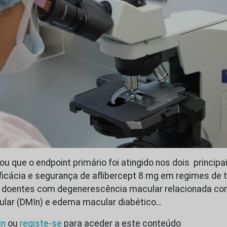
u que o endpoint primário foi atingido nos dois principa
ficácia e segurança de aflibercept 8 mg em regimes de 
doentes com degenerescência macular relacionada co
ular (DMIn) e edema macular diabético…
in
ou
registe-se
para aceder a este conteúdo