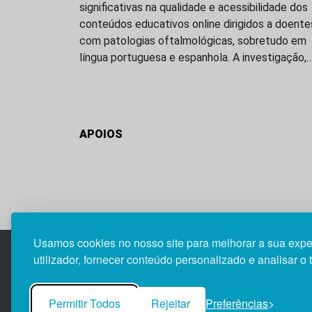
significativas na qualidade e acessibilidade dos
conteúdos educativos online dirigidos a doente
com patologias oftalmológicas, sobretudo em
língua portuguesa e espanhola. A investigação,
APOIOS
Usamos cookies no nosso site para melhorar a sua expe
utilizador, fornecer conteúdo personalizado e analisar o 
Edif. Lisboa Oriente | Av. Infante D. Henrique, n.º 33
1800-282 Lisboa | Portugal
Permitir Todos
Rejeitar
Preferências
21 850 40 65