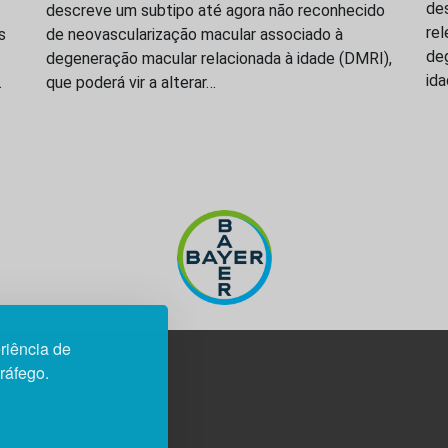
des
descreve um subtipo até agora não reconhecido
re
s
de neovascularização macular associado à
de
degeneração macular relacionada à idade (DMRI),
id
…
que poderá vir a alterar…
riência de
tráfego.
3H, esc. 37