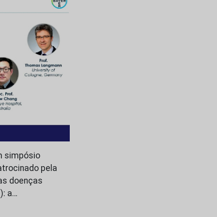
m simpósio
atrocinado pela
nas doenças
): a…