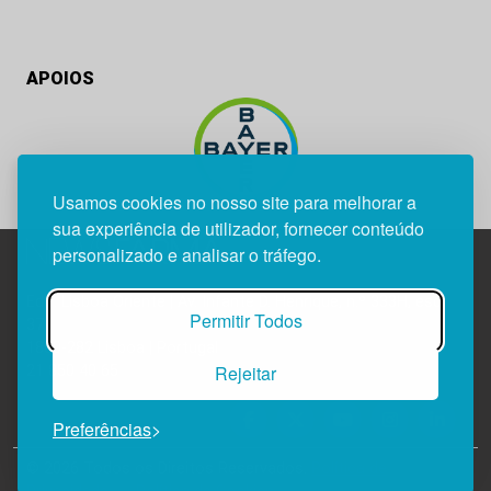
APOIOS
Usamos cookies no nosso site para melhorar a
sua experiência de utilizador, fornecer conteúdo
personalizado e analisar o tráfego.
Edif. Lisboa Oriente | Av. Infante D. Henrique, n.º 333H, esc.
Permitir Todos
37
1800-282 Lisboa | Portugal
Rejeitar
21 850 40 65
Preferências
© 2026 Todos os Direitos Reservados.
Política de