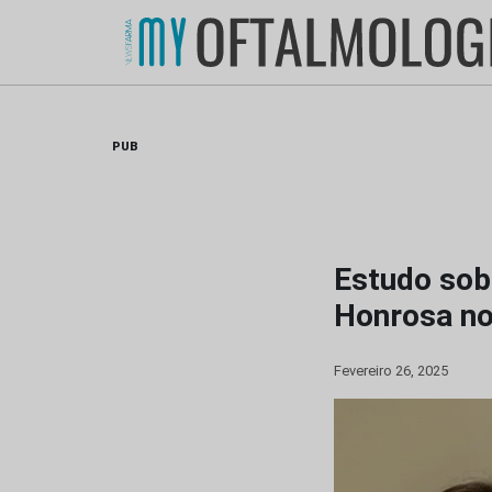
Skip
to
content
PUB
Estudo sob
Honrosa no
Fevereiro 26, 2025