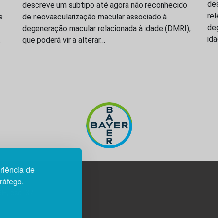
des
descreve um subtipo até agora não reconhecido
re
s
de neovascularização macular associado à
de
degeneração macular relacionada à idade (DMRI),
id
…
que poderá vir a alterar…
riência de
tráfego.
3H, esc. 37