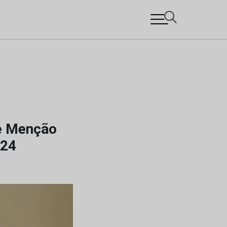
e Menção
024