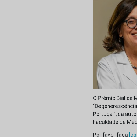
O Prémio Bial de 
“Degenerescência 
Portugal”, da aut
Faculdade de Medi
Por favor faça
log