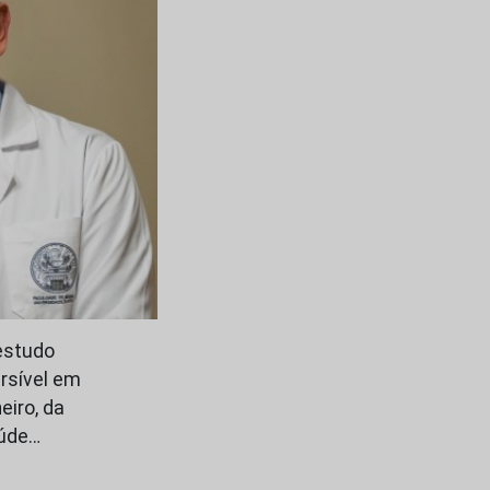
estudo
rsível em
eiro, da
aúde…