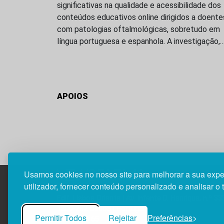
significativas na qualidade e acessibilidade dos
conteúdos educativos online dirigidos a doente
com patologias oftalmológicas, sobretudo em
língua portuguesa e espanhola. A investigação,
APOIOS
Usamos cookies no nosso site para melhorar a sua expe
utilizador, fornecer conteúdo personalizado e analisar o 
Edif. Lisboa Oriente | Av. Infante D. Henrique, n.º 33
1800-282 Lisboa | Portugal
Permitir Todos
Rejeitar
Preferências
21 850 40 65