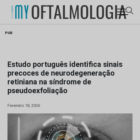
Skip
PUB
to
content
Estudo português identifica sinais
precoces de neurodegeneração
retiniana na síndrome de
pseudoexfoliação
Fevereiro 18, 2026