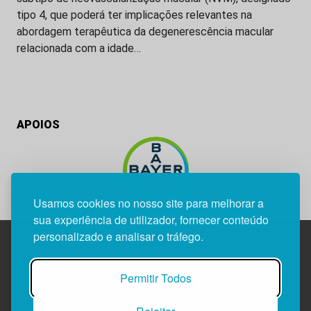
tipo 4, que poderá ter implicações relevantes na
abordagem terapêutica da degenerescência macular
relacionada com a idade…
APOIOS
Usamos cookies no nosso site para melhorar a
sua experiência de utilizador, fornecer conteúdo
personalizado e analisar o tráfego.
Edif. Lisboa Oriente | Av. Infante D. Henrique, n.º 333H, esc.
Permitir Todos
37
1800-282 Lisboa | Portugal
21 850 40 65