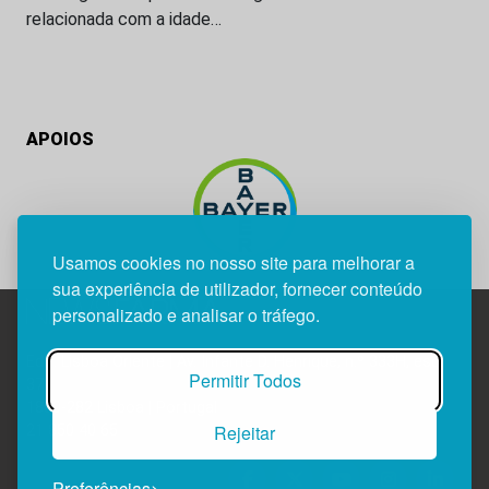
relacionada com a idade…
APOIOS
Usamos cookies no nosso site para melhorar a
sua experiência de utilizador, fornecer conteúdo
personalizado e analisar o tráfego.
Edif. Lisboa Oriente | Av. Infante D. Henrique, n.º 333H, esc.
Permitir Todos
37
1800-282 Lisboa | Portugal
Rejeitar
21 850 40 65
Preferências