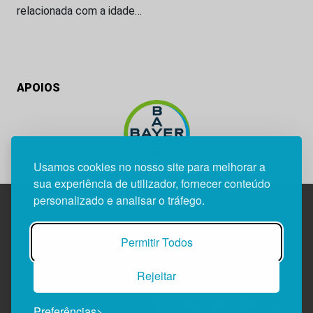
relacionada com a idade…
APOIOS
Usamos cookies no nosso site para melhorar a
sua experiência de utilizador, fornecer conteúdo
personalizado e analisar o tráfego.
Edif. Lisboa Oriente | Av. Infante D. Henrique, n.º 333H, esc.
Permitir Todos
37
1800-282 Lisboa | Portugal
Rejeitar
21 850 40 65
Preferências