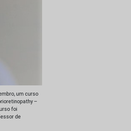
tembro, um curso
rioretinopathy –
urso foi
fessor de