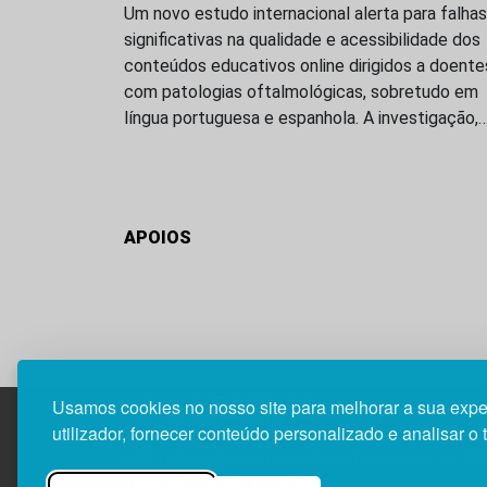
Um novo estudo internacional alerta para falhas
significativas na qualidade e acessibilidade dos
conteúdos educativos online dirigidos a doente
com patologias oftalmológicas, sobretudo em
língua portuguesa e espanhola. A investigação,
APOIOS
Usamos cookies no nosso site para melhorar a sua expe
utilizador, fornecer conteúdo personalizado e analisar o 
Edif. Lisboa Oriente | Av. Infante D. Henrique, n.º 33
1800-282 Lisboa | Portugal