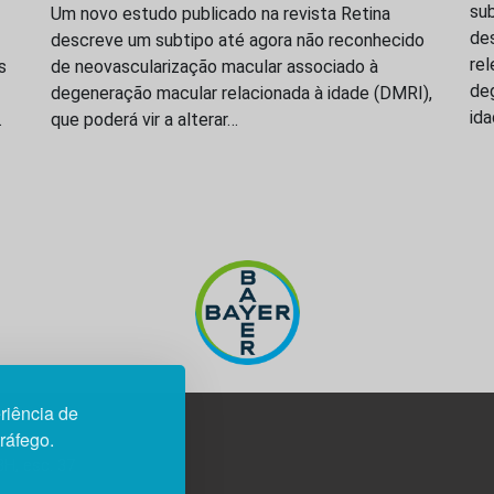
su
Um novo estudo publicado na revista Retina
des
descreve um subtipo até agora não reconhecido
re
s
de neovascularização macular associado à
de
degeneração macular relacionada à idade (DMRI),
id
…
que poderá vir a alterar…
riência de
tráfego.
3H, esc. 37