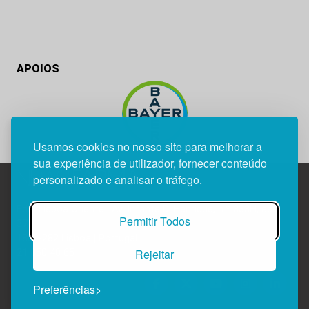
APOIOS
Usamos cookies no nosso site para melhorar a
sua experiência de utilizador, fornecer conteúdo
personalizado e analisar o tráfego.
Edif. Lisboa Oriente | Av. Infante D. Henrique, n.º 333H, esc.
Permitir Todos
37
1800-282 Lisboa | Portugal
Rejeitar
21 850 40 65
Preferências