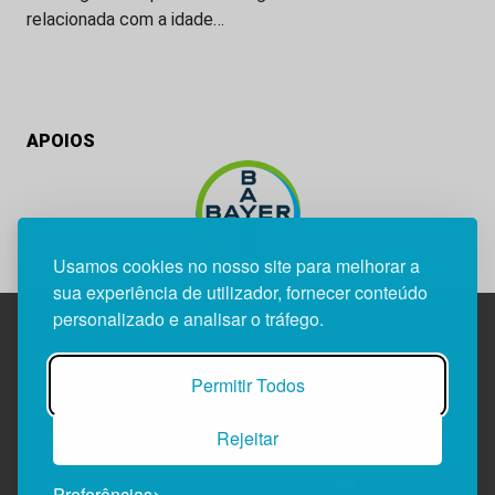
relacionada com a idade…
APOIOS
Usamos cookies no nosso site para melhorar a
sua experiência de utilizador, fornecer conteúdo
personalizado e analisar o tráfego.
Edif. Lisboa Oriente | Av. Infante D. Henrique, n.º 333H, esc.
Permitir Todos
37
1800-282 Lisboa | Portugal
Rejeitar
21 850 40 65
Preferências