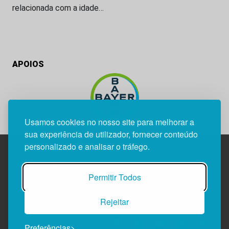
relacionada com a idade…
APOIOS
Usamos cookies no nosso site para melhorar a
sua experiência de utilizador, fornecer conteúdo
personalizado e analisar o tráfego.
Edif. Lisboa Oriente | Av. Infante D. Henrique, n.º 333H, esc.
Permitir Todos
37
1800-282 Lisboa | Portugal
Rejeitar
21 850 40 65
Preferências