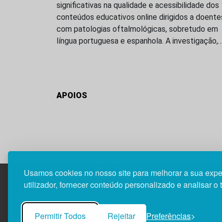
significativas na qualidade e acessibilidade dos
conteúdos educativos online dirigidos a doente
com patologias oftalmológicas, sobretudo em
língua portuguesa e espanhola. A investigação,
APOIOS
Usamos cookies no nosso site para melhorar a sua expe
utilizador, fornecer conteúdo personalizado e analisar o 
Edif. Lisboa Oriente | Av. Infante D. Henrique, n.º 33
1800-282 Lisboa | Portugal
Permitir Todos
Rejeitar
Preferências
21 850 40 65