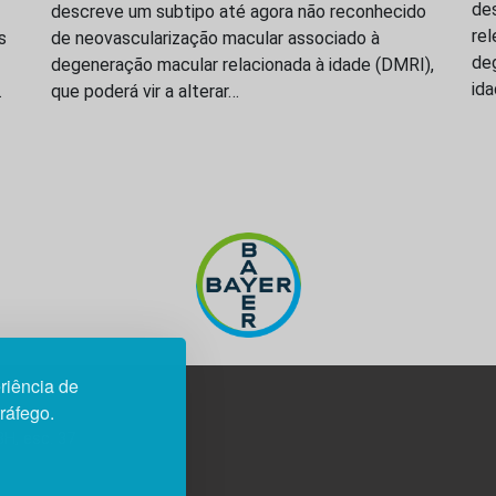
des
descreve um subtipo até agora não reconhecido
re
s
de neovascularização macular associado à
de
degeneração macular relacionada à idade (DMRI),
id
…
que poderá vir a alterar…
riência de
tráfego.
3H, esc. 37