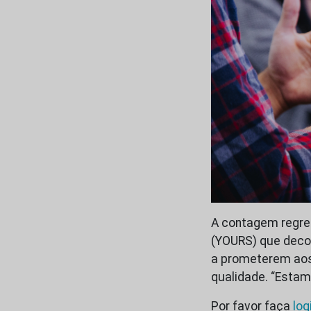
A contagem regres
(YOURS) que deco
a prometerem aos 
qualidade. “Esta
Por favor faça
log