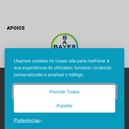
APOIOS
Usamos cookies no nosso site para melhorar a
sua experiência de utilizador, fornecer conteúdo
personalizado e analisar o tráfego.
Edif. Lisboa Oriente | Av. Infante D. Henrique, n.º 333H, esc.
Permitir Todos
37
1800-282 Lisboa | Portugal
Rejeitar
21 850 40 65
Preferências