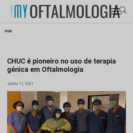
Skip
PUB
to
content
CHUC é pioneiro no uso de terapia
génica em Oftalmologia
Junho 11, 2021