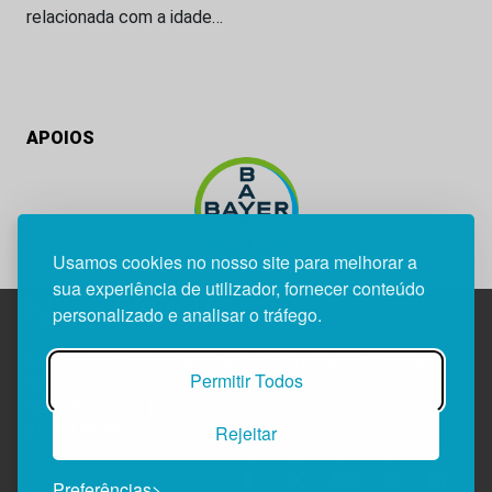
relacionada com a idade…
APOIOS
Usamos cookies no nosso site para melhorar a
sua experiência de utilizador, fornecer conteúdo
personalizado e analisar o tráfego.
Edif. Lisboa Oriente | Av. Infante D. Henrique, n.º 333H, esc.
Permitir Todos
37
1800-282 Lisboa | Portugal
Rejeitar
21 850 40 65
Preferências