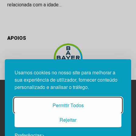
relacionada com a idade…
APOIOS
Usamos cookies no nosso site para melhorar a
sua experiência de utilizador, fornecer conteúdo
personalizado e analisar o tráfego.
Edif. Lisboa Oriente | Av. Infante D. Henrique, n.º 333H, esc.
Permitir Todos
37
1800-282 Lisboa | Portugal
Rejeitar
21 850 40 65
Preferências