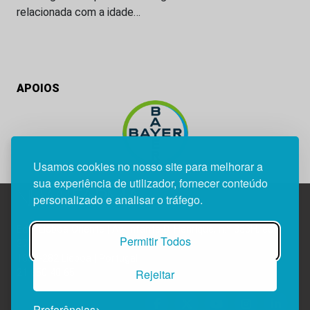
relacionada com a idade…
APOIOS
Usamos cookies no nosso site para melhorar a
sua experiência de utilizador, fornecer conteúdo
personalizado e analisar o tráfego.
Edif. Lisboa Oriente | Av. Infante D. Henrique, n.º 333H, esc.
Permitir Todos
37
1800-282 Lisboa | Portugal
Rejeitar
21 850 40 65
Preferências