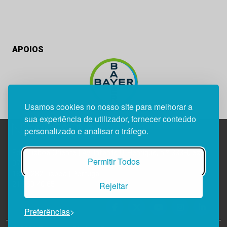
APOIOS
Usamos cookies no nosso site para melhorar a
sua experiência de utilizador, fornecer conteúdo
personalizado e analisar o tráfego.
Edif. Lisboa Oriente | Av. Infante D. Henrique, n.º 333H, esc.
Permitir Todos
37
1800-282 Lisboa | Portugal
Rejeitar
21 850 40 65
Preferências